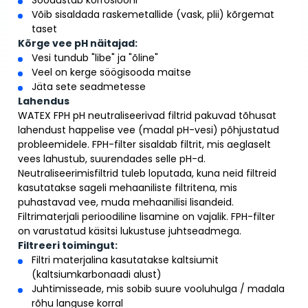
Võib sisaldada raskemetallide (vask, plii) kõrgemat
taset
Kõrge vee pH näitajad:
Vesi tundub "libe" ja "õline"
Veel on kerge söögisooda maitse
Jäta sete seadmetesse
Lahendus
WATEX FPH pH neutraliseerivad filtrid pakuvad tõhusat
lahendust happelise vee (madal pH-vesi) põhjustatud
probleemidele. FPH-filter sisaldab filtrit, mis aeglaselt
vees lahustub, suurendades selle pH-d.
Neutraliseerimisfiltrid tuleb loputada, kuna neid filtreid
kasutatakse sageli mehaaniliste filtritena, mis
puhastavad vee, muda mehaanilisi lisandeid.
Filtrimaterjali perioodiline lisamine on vajalik. FPH-filter
on varustatud käsitsi lukustuse juhtseadmega.
Filtreeri toimingut:
Filtri materjalina kasutatakse kaltsiumit
(kaltsiumkarbonaadi alust)
Juhtimisseade, mis sobib suure vooluhulga / madala
rõhu languse korral