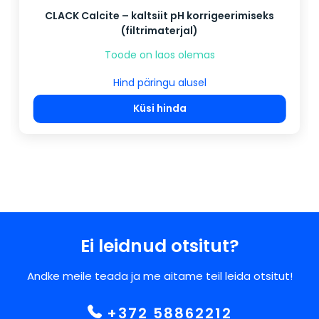
CLACK Calcite – kaltsiit pH korrigeerimiseks
(filtrimaterjal)
Toode on laos olemas
Hind päringu alusel
Küsi hinda
Ei leidnud otsitut?
Andke meile teada ja me aitame teil leida otsitut!
+372 58862212