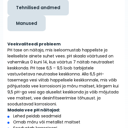
Tehnilised andmed
Manused
Veekvaliteedi probleem
PH tase on näitaja, mis iseloomustab happeliste ja
leeliseliste ainete suhet vees. pH skaala väärtused on
vahemikus 0 kuni 14, kus väärtus 7 näitab neutraalset
keskkonda. PH tase 6,5 – 9,5 loob tarbijatele
vastuvõetava neutraalse keskkonna. Alla 6,5 pH-
tasemega vesi viitab happelisele keskkonnale, mis võib
põhjustada vee korrosiooni ja mõru maitset, kõrgem kui
9,5 pH-ga vesi aga aluselist keskkonda ja võib mõjutada
vee maitset, vee desinfitseerimise tõhusust. ja
soodustavad korrosiooni.
Madala vee pH näitajad:
Lehed peidab seadmeid
Omab mõru või metallist maitset
Soodustab korrosiooni