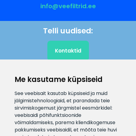
info@veefiltrid.ee
Telli uudised:
Kontaktid
Me kasutame küpsiseid
KLIENDITUGI
See veebisait kasutab küpsiseid ja muid
E-posti aadress
Infotelefon
jälgimistehnoloogiaid, et parandada teie
info@veefiltrid.ee
+372 58862212
sirvimiskogemust järgmistel eesmärkidel:
veebisaidi põhifunktsioonide
Vaata tööaegu
võimaldamiseks
,
parema kliendikogemuse
pakkumiseks veebisaidil
,
et mõõta teie huvi
Reti tee 11, Peetri, 75312 Harju