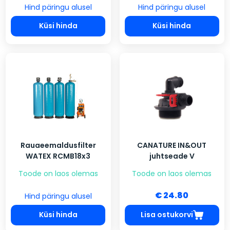
Hind päringu alusel
Hind päringu alusel
Küsi hinda
Küsi hinda
Rauaeemaldusfilter
CANATURE IN&OUT
WATEX RCMB18x3
juhtseade V
Toode on laos olemas
Toode on laos olemas
€ 24.80
Hind päringu alusel
Küsi hinda
Lisa ostukorvi