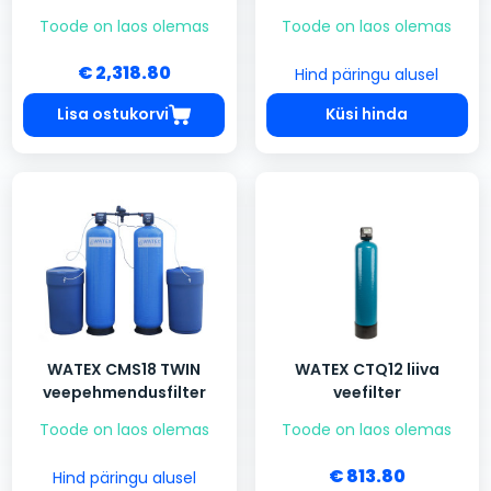
Toode on laos olemas
Toode on laos olemas
€ 2,318.80
Hind päringu alusel
Lisa ostukorvi
Küsi hinda
WATEX CMS18 TWIN
WATEX CTQ12 liiva
veepehmendusfilter
veefilter
Toode on laos olemas
Toode on laos olemas
€ 813.80
Hind päringu alusel