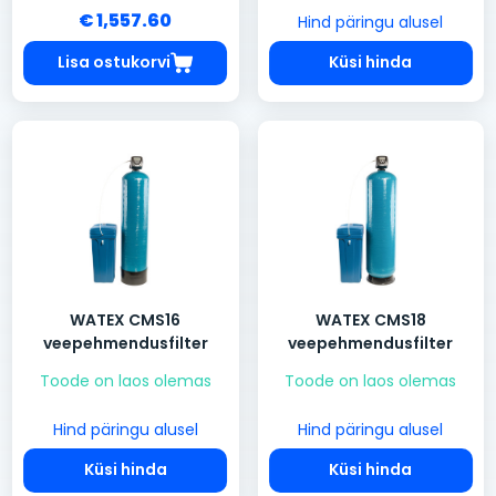
€ 1,557.60
Hind päringu alusel
Lisa ostukorvi
Küsi hinda
WATEX CMS16
WATEX CMS18
veepehmendusfilter
veepehmendusfilter
Toode on laos olemas
Toode on laos olemas
Hind päringu alusel
Hind päringu alusel
Küsi hinda
Küsi hinda