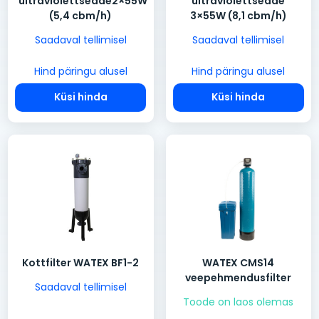
ultraviolettseade2×55W
ultraviolettseade
(5,4 cbm/h)
3×55W (8,1 cbm/h)
Saadaval tellimisel
Saadaval tellimisel
Hind päringu alusel
Hind päringu alusel
Küsi hinda
Küsi hinda
Kottfilter WATEX BF1-2
WATEX CMS14
veepehmendusfilter
Saadaval tellimisel
Toode on laos olemas