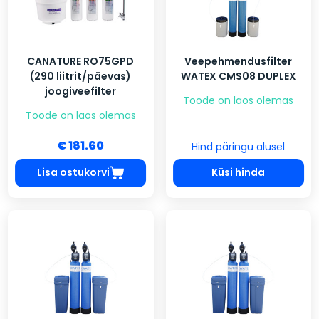
CANATURE RO75GPD
Veepehmendusfilter
(290 liitrit/päevas)
WATEX CMS08 DUPLEX
joogiveefilter
Toode on laos olemas
Toode on laos olemas
€ 181.60
Hind päringu alusel
Lisa ostukorvi
Küsi hinda