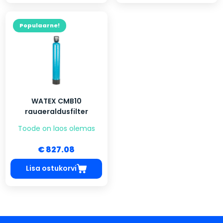
Populaarne!
WATEX CMB10
rauaeraldusfilter
Toode on laos olemas
€ 827.08
Lisa ostukorvi