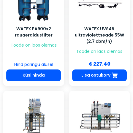
WATEX FA900x2
WATEX UVS45
rauaeraldusfilter
ultraviolettseade 55W
(2,7 cbm/h)
Toode on laos olemas
Toode on laos olemas
€ 227.40
Hind päringu alusel
Küsi hinda
Lisa ostukorvi