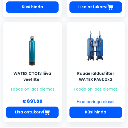
Küsi hinda
Lisa ostukorvi
WATEX CTQ13 liiva
Rauaeraldusfilter
veefilter
WATEX FA500x2
Toode on laos olemas
Toode on laos olemas
€ 891.00
Hind päringu alusel
Lisa ostukorvi
Küsi hinda