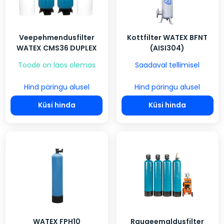
Veepehmendusfilter
Kottfilter WATEX BFNT
WATEX CMS36 DUPLEX
(AISI304)
Toode on laos olemas
Saadaval tellimisel
Hind päringu alusel
Hind päringu alusel
Küsi hinda
Küsi hinda
WATEX FPH10
Rauaeemaldusfilter