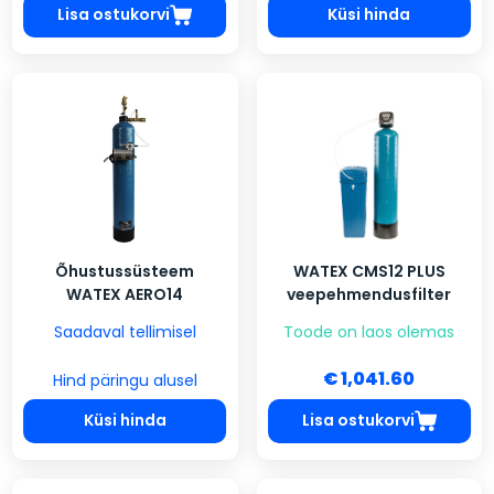
Lisa ostukorvi
Küsi hinda
Õhustussüsteem
WATEX CMS12 PLUS
WATEX AERO14
veepehmendusfilter
Saadaval tellimisel
Toode on laos olemas
€ 1,041.60
Hind päringu alusel
Küsi hinda
Lisa ostukorvi