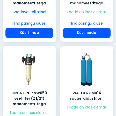
manomeetritega
manomeetritega
Saadaval tellimisel
Toode on laos olemas
Hind päringu alusel
Hind päringu alusel
Küsi hinda
Küsi hinda
CINTROPUR NW650
WATEX RCMB14
veefilter (2 1/2")
rauaeraldusfilter
manomeetritega
Toode on laos olemas
Toode on laos olemas